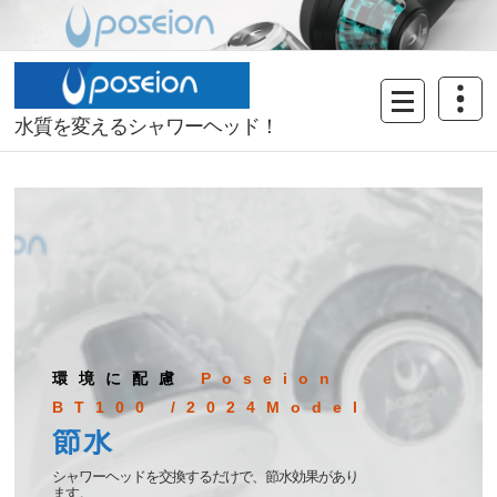
Skip
to
content
水質を変えるシャワーヘッド！
スキンケア
Poseion
BT100 /2024Model